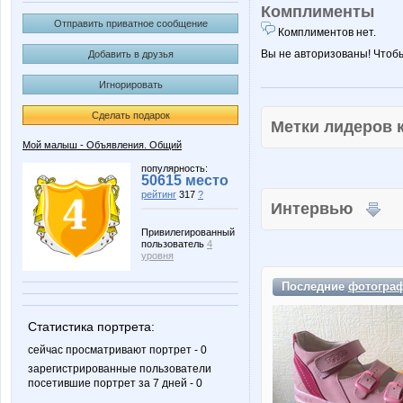
Комплименты
Отправить приватное сообщение
Комплиментов нет.
Вы не авторизованы! Чтоб
Добавить в друзья
Игнорировать
Сделать подарок
Метки лидеров
Мой малыш - Объявления. Общий
популярность:
50615 место
рейтинг
317
?
Интервью
Привилегированный
пользователь
4
уровня
Последние
фотогра
Статистика портрета:
сейчас просматривают портрет - 0
зарегистрированные пользователи
посетившие портрет за 7 дней - 0